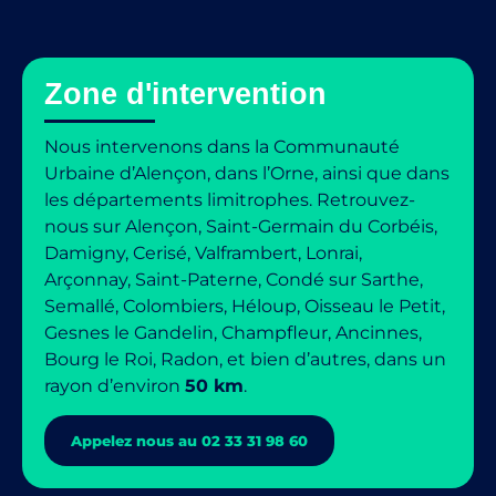
Zone d'intervention
Nous intervenons dans la Communauté
Urbaine d’Alençon, dans l’Orne, ainsi que dans
les départements limitrophes. Retrouvez-
nous sur Alençon, Saint-Germain du Corbéis,
Damigny, Cerisé, Valframbert, Lonrai,
Arçonnay, Saint-Paterne, Condé sur Sarthe,
Semallé, Colombiers, Héloup, Oisseau le Petit,
Gesnes le Gandelin, Champfleur, Ancinnes,
Bourg le Roi, Radon, et bien d’autres, dans un
rayon d’environ
50 km
.
Appelez nous au 02 33 31 98 60